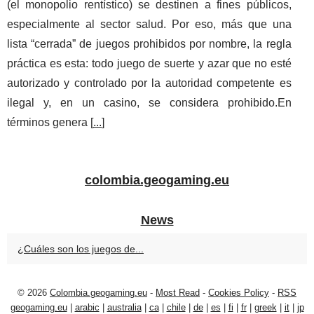
(el monopolio rentístico) se destinen a fines públicos,
especialmente al sector salud. Por eso, más que una
lista “cerrada” de juegos prohibidos por nombre, la regla
práctica es esta: todo juego de suerte y azar que no esté
autorizado y controlado por la autoridad competente es
ilegal y, en un casino, se considera prohibido.En
términos genera [
...
]
colombia.geogaming.eu
News
¿Cuáles son los juegos de...
© 2026
Colombia.geogaming.eu
-
Most Read
-
Cookies Policy
-
RSS
geogaming.eu
|
arabic
|
australia
|
ca
|
chile
|
de
|
es
|
fi
|
fr
|
greek
|
it
|
jp